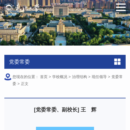
原图
党委常委
您现在的位置：
首页
>
学校概况
>
治理结构
>
现任领导
>
党委常
委
>
正文
[党委常委、副校长] 王 辉