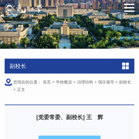
原图
副校长
您现在的位置：
首页
>
学校概况
>
治理结构
>
现任领导
>
副校长
>
正文
[党委常委、副校长] 王 辉