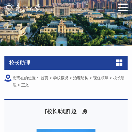
原图
校长助理
您现在的位置：
首页
>
学校概况
>
治理结构
>
现任领导
>
校长助
理
>
正文
[校长助理] 赵 勇