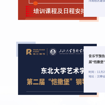
浑南校区建筑
音乐节预告
届“恺撒堡
时间：11月28
地址：汉卿