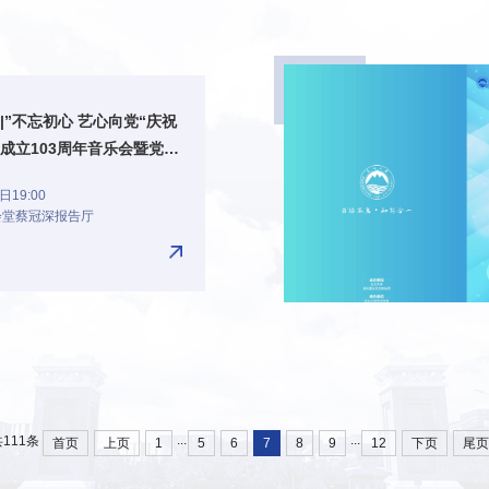
|”不忘初心 艺心向党“庆祝
成立103周年音乐会暨党纪
题实践活动
19:00
会堂蔡冠深报告厅
...
...
111条
首页
上页
1
5
6
7
8
9
12
下页
尾页