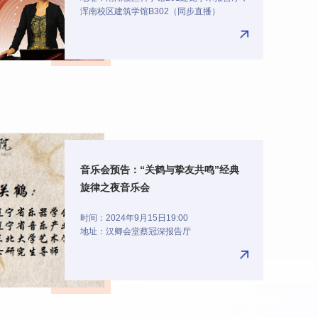
浑南校区建筑学馆B302（同步直播）
音乐会预告：“关鹤与挚友共鸣”经典
旋律之夜音乐会
时间：2024年9月15日19:00
地址：汉卿会堂蔡冠深报告厅