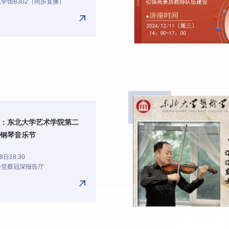
学馆B302（同步直播）
：东北大学艺术学院第二
”钢琴音乐节
日18:30
会堂蔡冠深报告厅